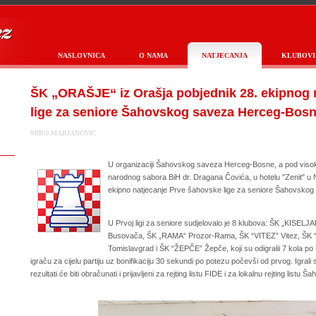
NASLOVNICA
O NAMA
NATJECANJA
KLUBOVI
ŠK „ORAŠJE“ iz Orašja pobjednik 28. ekipnog 
lige za seniore Šahovskog saveza Herceg-Bos
MIRO MARJANOVIC
U organizaciji Šahovskog saveza Herceg-Bosne, a pod visok
narodnog sabora BiH dr. Dragana Čovića, u hotelu "Zenit" u 
ekipno natjecanje Prve šahovske lige za seniore Šahovsko
U Prvoj ligi za seniore sudjelovalo je 8 klubova: ŠK „KISE
Busovača, ŠK „RAMA“ Prozor-Rama, ŠK “VITEZ” Vitez, Š
Tomislavgrad i ŠK “ŽEPČE” Žepče, koji su odigralii 7 kola 
igraču za cijelu partiju uz bonifikaciju 30 sekundi po potezu počevši od prvog. Igrali
rezultati će biti obračunati i prijavljeni za rejting listu FIDE i za lokalnu rejting li