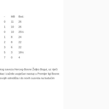
-
MB
Bod.
0
11
26
1
10
26
0
10
25½
1
8
24
2
8
22
3
6
22
5
3
18½
7
0
4
skog saveza Herceg-Bosne Željko Bogut, uz riječi
ao i zaželio uspješan nastup u Premijer ligi Bosne
svojih odredišta i do novih susreta na budućim