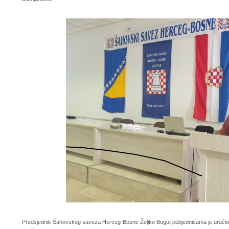
Predsjednik Šahovskog saveza Herceg-Bosne Željko Bogut pobjednicama je uručio po