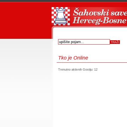
Tko
je Online
Trenutno aktivnih Gostiju: 12
first
prev
next
last
start
stop