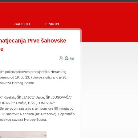
GALERIJA
LINKOVI
natjecanja Prve šahovske
ne
im pokroviteljstvom predsjednika Hrvatskog
Neumu od 19. do 23. kolovoza odigrano je 28.
g saveza Herceg-Bosne.
LJAK“ Kiseljak, ŠK „JAJCE“ Jajce, ŠK „BUSOVAČA“
K “ORAŠJE“ Orašje, HŠK „TOMISLAV“
po Bergerovom sustavu s tempom igre 90 minuta po
 su u sastavu: 6 seniora (uz 4 rezerve). Pojedinačni
stu Šahovskog saveza Herceg-Bosna.