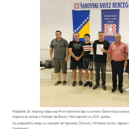
Pobjednik 28. ekipnog natjecanja Prve šahovske lige za seniore Šahovskog savez
osigurao je nastup u Premijer ligi Bosne i Hercegovine za 2024. godinu.
Za pobjedničku ekipu su nastupili: IM Vjekoslav Živković, FM Mario Zovko, Stjepan Da
Damjanović.