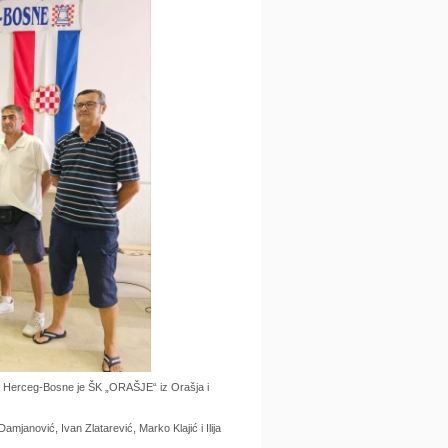
a Herceg-Bosne je ŠK „ORAŠJE“ iz Orašja i
mjanović, Ivan Zlatarević, Marko Klajić i Ilija