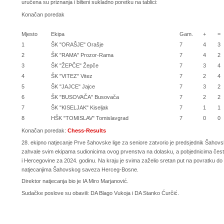
uručena su priznanja i bilteni sukladno poretku na tablici:
Konačan poredak
Mjesto
Ekipa
Gam.
+
=
1
ŠK "ORAŠJE" Orašje
7
4
3
2
ŠK "RAMA" Prozor-Rama
7
4
2
3
ŠK "ŽEPČE" Žepče
7
3
4
4
ŠK "VITEZ" Vitez
7
2
4
5
ŠK "JAJCE" Jajce
7
3
2
6
ŠK "BUSOVAČA" Busovača
7
2
2
7
ŠK "KISELJAK" Kiseljak
7
1
1
8
HŠK "TOMISLAV" Tomislavgrad
7
0
0
Konačan poredak:
Chess-Results
28. ekipno natjecanje Prve šahovske lige za seniore zatvorio je predsjednik Šahov
zahvale svim ekipama sudionicima ovog prvenstva na dolasku, a pobjednicima čestit
i Hercegovine za 2024. godinu. Na kraju je svima zaželio sretan put na povratku do 
natjecanjima Šahovskog saveza Herceg-Bosne.
Direktor natjecanja bio je IA Miro Marjanović.
Sudačke poslove su obavili: DA Blago Vukoja i DA Stanko Ćurčić.