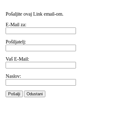
Pošaljite ovaj Link email-om.
E-Mail za:
Pošiljatelj:
Vaš E-Mail:
Naslov:
Pošalji
Odustani