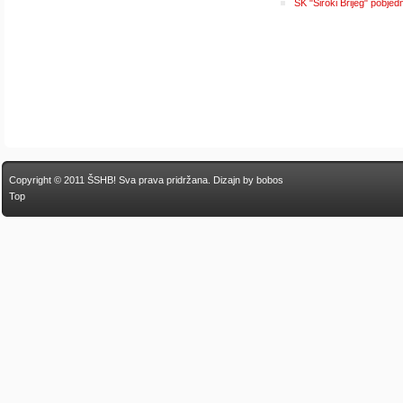
ŠK "Široki Brijeg" pobjed
Copyright © 2011 ŠSHB! Sva prava pridržana.
Dizajn by bobos
Top