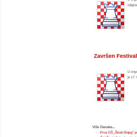
odigra
Završen Festiva
U orga
je 17.
Više članaka...
Prva OŠ „Široki Brijeg“ 