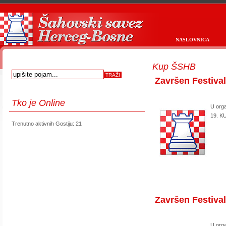
NASLOVNICA
Kup ŠSHB
Završen Festiva
Tko
je Online
U orga
19. KU
Trenutno aktivnih Gostiju: 21
first
prev
next
last
start
stop
Završen Festiva
U orga