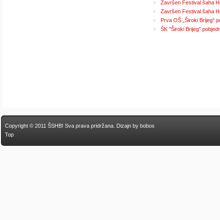
Završen Festival šaha 
Završen Festival šaha 
Prva OŠ „Široki Brijeg“ 
ŠK "Široki Brijeg" pobjed
Copyright © 2011 ŠSHB! Sva prava pridržana.
Dizajn by bobos
Top