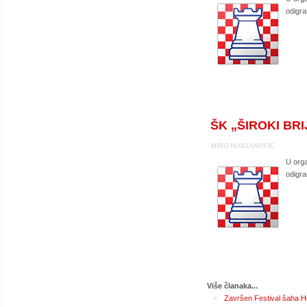
odigra
ŠK „ŠIROKI BRIJ
MIRO MARJANOVIC
U orga
odigra
Više članaka...
Završen Festival šaha 