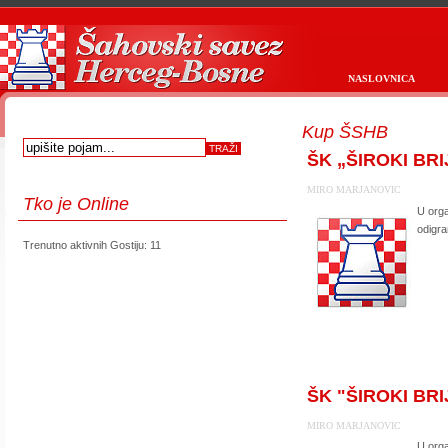
NASLOVNICA
Kup ŠSHB
ŠK „ŠIROKI BRIJ
MIRO MARJANOVIC
Tko
je Online
U orga
odigra
Trenutno aktivnih Gostiju: 11
first
prev
next
last
start
stop
ŠK "ŠIROKI BRIJ
MIRO MARJANOVIC
U orga