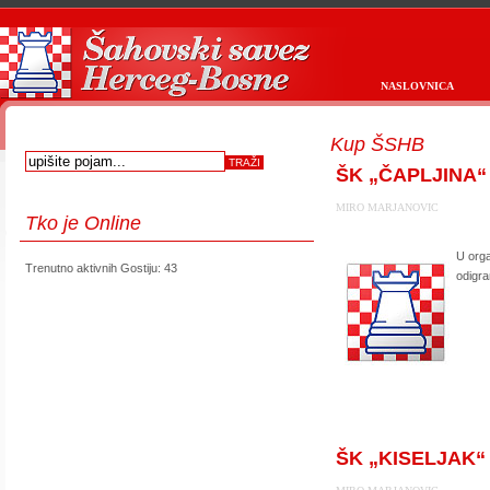
NASLOVNICA
Kup ŠSHB
ŠK „ČAPLJINA“ i
MIRO MARJANOVIC
Tko
je Online
U orga
Trenutno aktivnih Gostiju: 43
odigra
first
prev
next
last
start
stop
ŠK „KISELJAK“ i