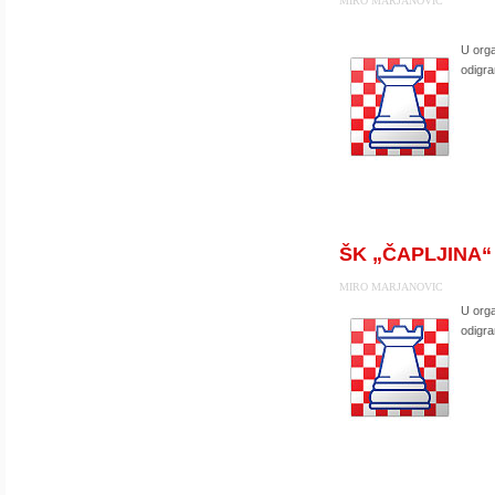
MIRO MARJANOVIC
U orga
odigra
ŠK „ČAPLJINA“ i
MIRO MARJANOVIC
U orga
odigra