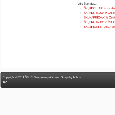
Više članaka...
ŠK „KISELJAK“ iz Kiselja
ŠK „BROTNJO“ iz Čitluka
ŠK „NAPREDAK“ iz Zenic
ŠK „BROTNJO“ iz Čitluka
ŠK „ŠIROKI BRIJEG“ pobj
Copyright © 2011 ŠSHB! Sva prava pridržana.
Dizajn by bobos
Top