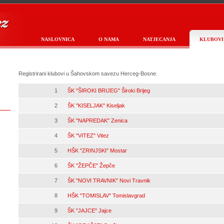
NASLOVNICA
O NAMA
NATJECANJA
KLUBOVI
Registrirani klubovi u Šahovskom savezu Herceg-Bosne.
1
ŠK "ŠIROKI BRIJEG" Široki Brijeg
2
ŠK "KISELJAK" Kiseljak
3
ŠK "NAPREDAK" Zenica
4
ŠK "VITEZ" Vitez
5
HŠK "ZRINJSKI" Mostar
6
ŠK "ŽEPČE" Žepče
7
ŠK "NOVI TRAVNIK" Novi Travnik
8
HŠK "TOMISLAV" Tomislavgrad
9
ŠK "JAJCE" Jajce