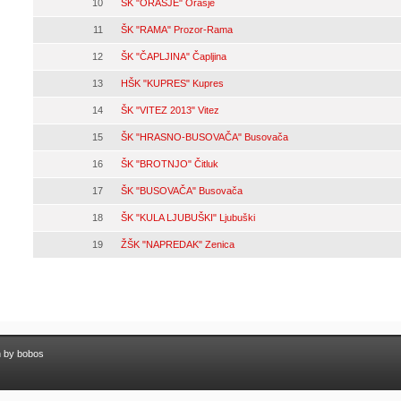
10
ŠK "ORAŠJE" Orašje
11
ŠK "RAMA" Prozor-Rama
12
ŠK "ČAPLJINA" Čapljina
13
HŠK "KUPRES" Kupres
14
ŠK "VITEZ 2013" Vitez
15
ŠK "HRASNO-BUSOVAČA" Busovača
16
ŠK "BROTNJO" Čitluk
17
ŠK "BUSOVAČA" Busovača
18
ŠK "KULA LJUBUŠKI" Ljubuški
19
ŽŠK "NAPREDAK" Zenica
n by bobos