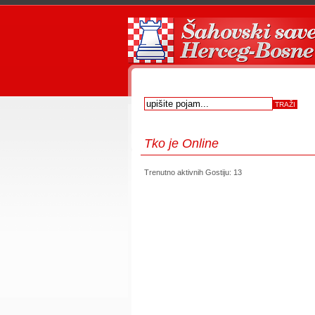
Tko
je Online
Trenutno aktivnih Gostiju: 13
first
prev
next
last
start
stop