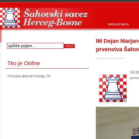
NASLOVNICA
IM Dejan Marja
prvenstva Šaho
MIRO MARJANOVIC
Tko
je Online
Od 25
Trenutno aktivnih Gostiju: 34
prven
first
prev
next
last
start
stop