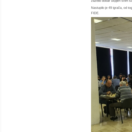
zaželio dobar uspjeh svim ša
Nastupilo je 49 igrača, od t
FIDE.