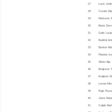
27
Lucic Jedi
28
Cuvalo Sti
29
Markovic S
30
Basic Der
31
Galic Lucij
32
Budimir An
33
Besker Mi
34
Planinic Iv
35
Slisko Ilija
36
Brajkovic 
37
Kraljevic N
38
Lerota Nik
39
Rajic Ruza
40
Jelcic Mat
41
Culjak Mar