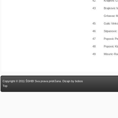
42
Kraljevic G
43
Brajkovic M
Grbavac M
45
Galic Vink
46
Stipanovic
47
Popovic Pe
48
Popovic Kl
49
Misuric-Ra
Copyright © 2011 ŠSHB! Sva prava pridržana.
Dizajn by bobos
Top