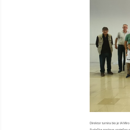
Direktor turnira bio je IA Mi
Sudačke poslove uspješno su