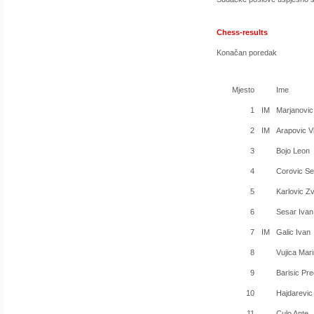
Chess-results
Konačan poredak
Mjesto
Ime
1
IM
Marjanovic
2
IM
Arapovic V
3
Bojo Leon
4
Corovic S
5
Karlovic Z
6
Sesar Ivan
7
IM
Galic Ivan
8
Vujica Mar
9
Barisic Pr
10
Hajdarevic
11
Culo Ante