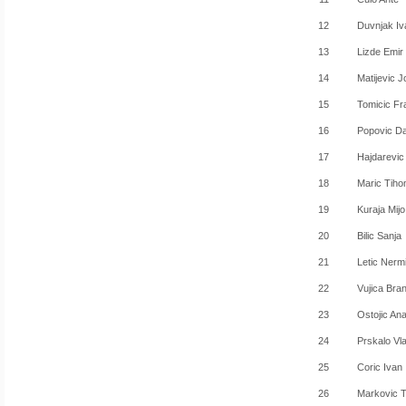
12
Duvnjak Iv
13
Lizde Emir
14
Matijevic 
15
Tomicic Fr
16
Popovic D
17
Hajdarevic
18
Maric Tiho
19
Kuraja Mijo
20
Bilic Sanja
21
Letic Nerm
22
Vujica Bran
23
Ostojic An
24
Prskalo Vla
25
Coric Ivan
26
Markovic T