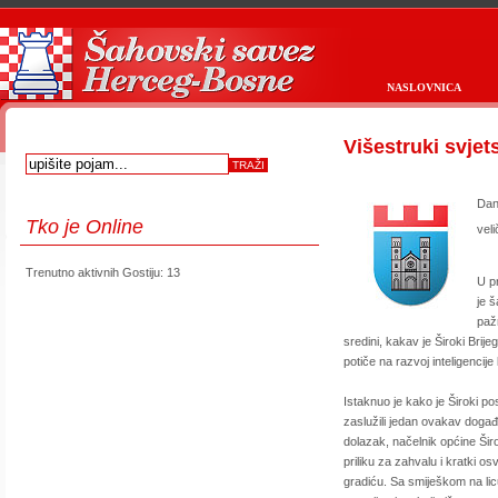
NASLOVNICA
Višestruki svje
Dan
Tko
je Online
vel
Trenutno aktivnih Gostiju: 13
U p
je 
paž
sredini, kakav je Široki Br
potiče na razvoj inteligenci
Istaknuo je kako je Široki posj
zaslužili jedan ovakav događ
dolazak, načelnik općine Širo
priliku za zahvalu i kratki o
gradiću. Sa smiješkom na licu