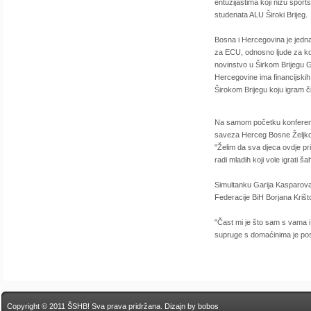
entuzijastima koji nižu spor
studenata ALU Široki Brijeg.
Bosna i Hercegovina je jedna 
za ECU, odnosno ljude za koj
novinstvo u Širkom Brijegu G
Hercegovine ima financijsk
Širokom Brijegu koju igram č
Na samom početku konferenci
saveza Herceg Bosne Željko
"Želim da sva djeca ovdje pr
radi mladih koji vole igrati š
Simultanku Garija Kasparova, 
Federacije BiH Borjana Krišto
"Čast mi je što sam s vama i 
supruge s domaćinima je posj
Copyright © 2011 ŠSHB! Sva prava pridržana.
Dizajn by bobos