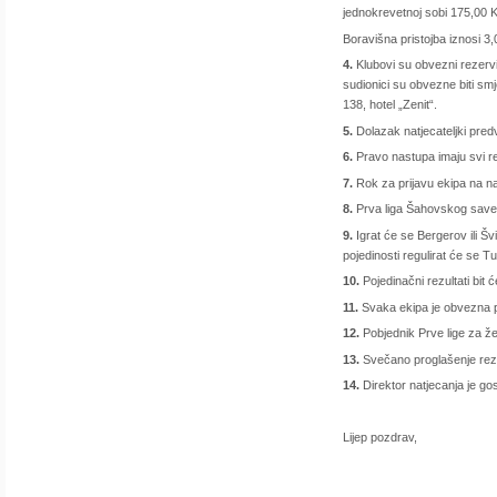
jednokrevetnoj sobi 175,00 
Boravišna pristojba iznosi 3
4.
Klubovi su obvezni rezervi
sudionici su obvezne biti sm
138, hotel „Zenit“.
5.
Dolazak natjecateljki predv
6.
Pravo nastupa imaju svi reg
7.
Rok za prijavu ekipa na na
8.
Prva liga Šahovskog savez
9.
Igrat će se Bergerov ili Šv
pojedinosti regulirat će se Tu
10.
Pojedinačni rezultati bit
11.
Svaka ekipa je obvezna po
12.
Pobjednik Prve lige za ž
13.
Svečano proglašenje rezul
14.
Direktor natjecanja je gos
Lijep pozdrav,