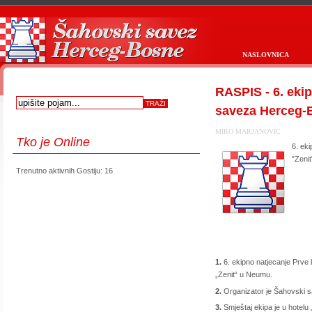
NASLOVNICA
RASPIS - 6. eki
saveza Herceg-
MIRO MARJANOVIC
Tko
je Online
6. ek
"Zeni
Trenutno aktivnih Gostiju: 16
1.
6. ekipno natjecanje Prve
„Zenit“ u Neumu.
2.
Organizator je Šahovski s
3.
Smještaj ekipa je u hotelu