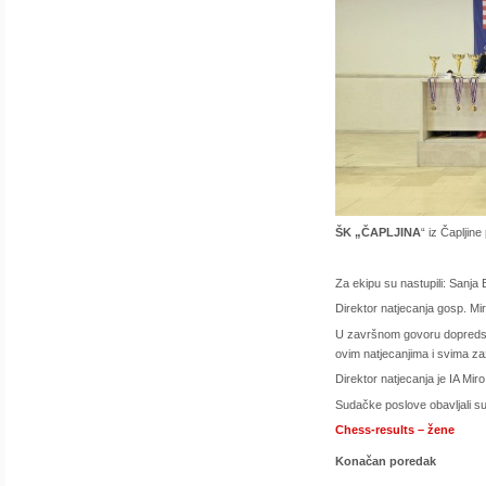
ŠK „ČAPLJINA
“ iz Čapljin
Za ekipu su nastupili: Sanja B
Direktor natjecanja gosp. Mir
U završnom govoru dopredsj
ovim natjecanjima i svima za
Direktor natjecanja je IA Mir
Sudačke poslove obavljali su
Chess-results – žene
Konačan poredak