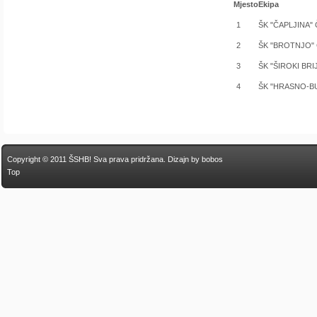
Mjesto
Ekipa
1
ŠK "ČAPLJINA" Č
2
ŠK "BROTNJO" Č
3
ŠK "ŠIROKI BRIJE
4
ŠK "HRASNO-B
Copyright © 2011 ŠSHB! Sva prava pridržana.
Dizajn by bobos
Top