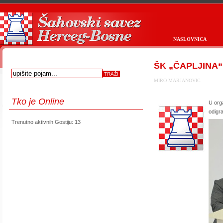
NASLOVNICA
ŠK „ČAPLJINA“ i
MIRO MARJANOVIC
Tko
je Online
U org
odigr
Trenutno aktivnih Gostiju: 13
first
prev
next
last
start
stop