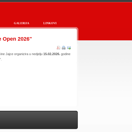
GALERIJA
LINKOVI
ce Open 2026"
ne Jajce organizira u nedjelju
15.02.2026.
godine
“.