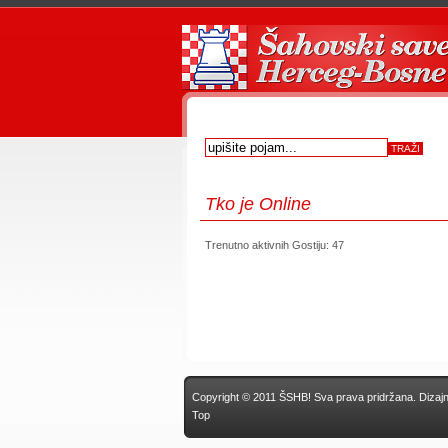
Tko
je Online
Trenutno aktivnih Gostiju: 47
Copyright © 2011 ŠSHB! Sva prava pridržana.
Dizaj
Top