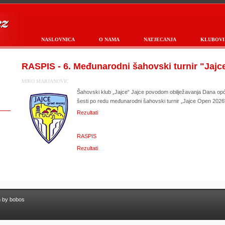
NASLOVNICA
O NAMA
NATJECANJA
KLUBOVI
RASPIS - 6. Međunarodni šahovski turnir "Jaj
MIRO MARJANOVIC
Šahovski klub „Jajce“ Jajce povodom obilježavanja Dana opći
šesti po redu međunarodni šahovski turnir „Jajce Open 2026
Rezultati
RASPIS
Rezultati
n by bobos