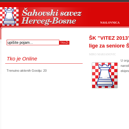
NASLOVNICA
ŠK "VITEZ 2013"
lige za seniore
MIRO MARJANOVIC
Tko
je Online
U org
narod
Trenutno aktivnih Gostiju: 20
ekipn
first
prev
next
last
start
stop