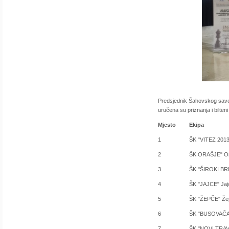
Predsjednik Šahovskog savez
uručena su priznanja i bilteni
Mjesto
Ekipa
1
ŠK "VITEZ 2013
2
ŠK ORAŠJE" Or
3
ŠK "ŠIROKI BRIJ
4
ŠK "JAJCE" Jaj
5
ŠK "ŽEPČE" Že
6
ŠK "BUSOVAČA
7
ŠK "NOVI TRAVN