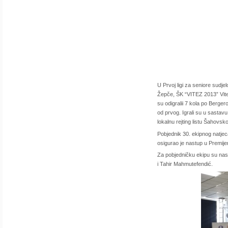
U Prvoj ligi za seniore su
Žepče, ŠK “VITEZ 2013” Vite
su odigralii 7 kola po Berger
od prvog. Igrali su u sastavu:
lokalnu rejting listu Šahov
Pobjednik 30. ekipnog natje
osigurao je nastup u Premije
Za pobjedničku ekipu su nast
i Tahir Mahmutefendić.