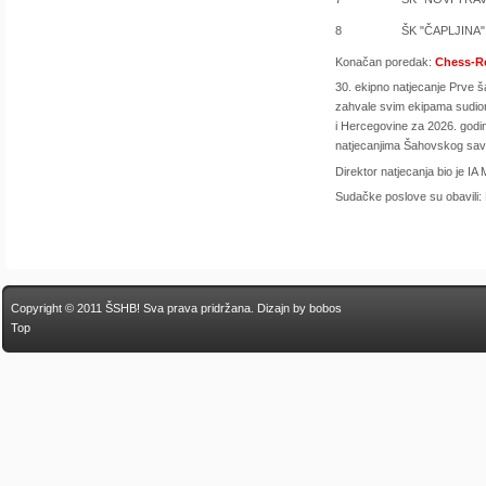
8
ŠK "ČAPLJINA" 
Konačan poredak:
Chess-R
30. ekipno natjecanje Prve 
zahvale svim ekipama sudioni
i Hercegovine za 2026. godin
natjecanjima Šahovskog sa
Direktor natjecanja bio je IA
Sudačke poslove su obavili:
Copyright © 2011 ŠSHB! Sva prava pridržana.
Dizajn by bobos
Top