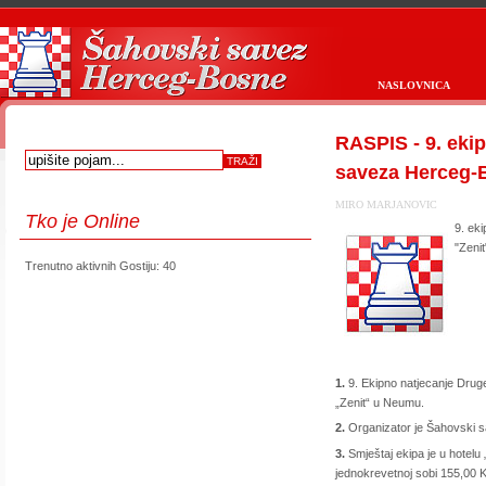
NASLOVNICA
RASPIS - 9. eki
saveza Herceg-
MIRO MARJANOVIC
Tko
je Online
9. ek
"Zeni
Trenutno aktivnih Gostiju: 40
1.
9. Ekipno natjecanje Drug
„Zenit“ u Neumu.
2.
Organizator je Šahovski 
3.
Smještaj ekipa je u hotelu
jednokrevetnoj sobi 155,00 