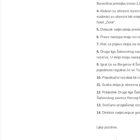
Boravišna pristojba iznosi 2
4.
Klubovi su obvezni rezervi
sudionici su obvezni biti smj
hotel „Zenit“.
5.
Dolazak natjecatelja predvi
6.
Pravo nastupa imaju svi reg
7.
Rok za prijavu ekipa na na
8.
Druga liga Šahovskog save
rezerve. U ekipi mogu nastup
9.
Igrat će se Bergerov ili Šv
pojedinosti regulirat će se Tu
10.
Pojedinačni rezultati bit
11.
Svaka ekipa je obvezna p
12.
Pobjednik Druge lige Šah
Šahovskog saveza Herceg-Bo
13.
Svečano proglašenje rezul
14.
Direktor natjecanja je go
Lijep pozdrav,