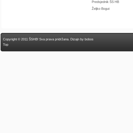
Predsjednik ŠS HB
Željko Bogut
Copyright © 2011 ŠSHB! Sva prava pridržana.
Dizajn by bobos
Top