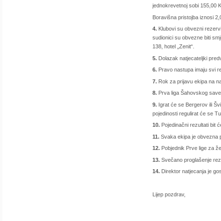
jednokrevetnoj sobi 155,00 
Boravišna pristojba iznosi 2
4.
Klubovi su obvezni rezervi
sudionici su obvezne biti sm
138, hotel „Zenit“.
5.
Dolazak natjecateljki predv
6.
Pravo nastupa imaju svi reg
7.
Rok za prijavu ekipa na na
8.
Prva liga Šahovskog savez
9.
Igrat će se Bergerov ili Šv
pojedinosti regulirat će se Tu
10.
Pojedinačni rezultati bit
11.
Svaka ekipa je obvezna po
12.
Pobjednik Prve lige za ž
13.
Svečano proglašenje rezul
14.
Direktor natjecanja je gos
Lijep pozdrav,