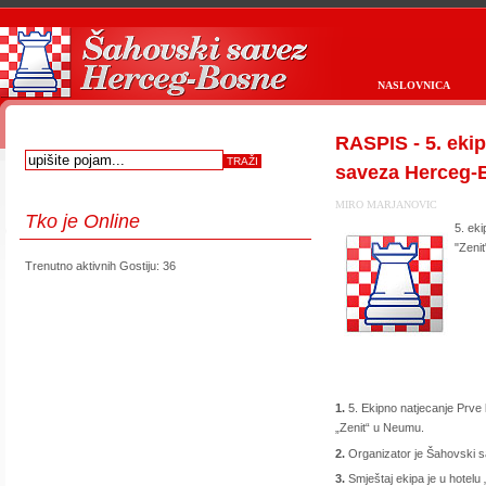
NASLOVNICA
RASPIS - 5. eki
saveza Herceg-
MIRO MARJANOVIC
Tko
je Online
5. ek
"Zeni
Trenutno aktivnih Gostiju: 36
1.
5. Ekipno natjecanje Prve
„Zenit“ u Neumu.
2.
Organizator je Šahovski s
3.
Smještaj ekipa je u hotelu