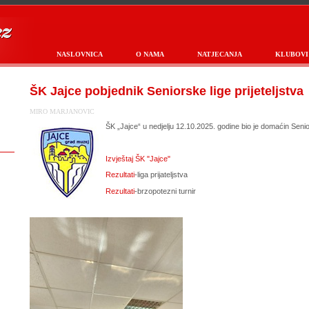
NASLOVNICA
O NAMA
NATJECANJA
KLUBOVI
ŠK Jajce pobjednik Seniorske lige prijeteljstva
MIRO MARJANOVIC
ŠK „Jajce“ u nedjelju 12.10.2025. godine bio je domaćin Seniors
Izvještaj ŠK "Jajce"
Rezultati
-liga prijateljstva
Rezultati
-brzopotezni turnir